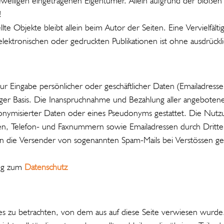
weiligen eingetragenen Eigentümer. Allein aufgrund der bloßen 
!
llte Objekte bleibt allein beim Autor der Seiten. Eine Vervielfä
ktronischen oder gedruckten Publikationen ist ohne ausdrückli
ur Eingabe persönlicher oder geschäftlicher Daten (Emailadresse
lliger Basis. Die Inanspruchnahme und Bezahlung aller angeboten
nymisierter Daten oder eines Pseudonyms gestattet. Die Nutz
ten, Telefon- und Faxnummern sowie Emailadressen durch Dritte
egen die Versender von sogenannten Spam-Mails bei Verstössen ge
ung zum
Datenschutz
otes zu betrachten, von dem aus auf diese Seite verwiesen wurde