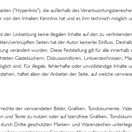
iten ("Hyperlinks"), die außerhalb des Verantwortungsbereiches
utor von den Inhalten Kenntnis hat und es ihm technisch möglich
kt der Linksetzung keine illegalen Inhalte auf den zu verlinkende
ten/verknüpften Seiten hat der Autor keinerlei Einfluss. Deshalb d
tzung verändert wurden. Diese Feststellung gilt für alle innerha
teten Gästebüchern, Diskussionsforen, Linkverzeichnissen, Mai
glich sind. Für illegale, fehlerhafte oder unvollständige Inhalt
ehen, haftet allein der Anbieter der Seite, auf welche verwiese
eberrechte der verwendeten Bilder, Grafiken, Tondokumente, Vi
en und Texte zu nutzen oder auf lizenzfreie Grafiken, Tondoku
f. durch Dritte geschützten Marken- und Warenzeichen unterlie