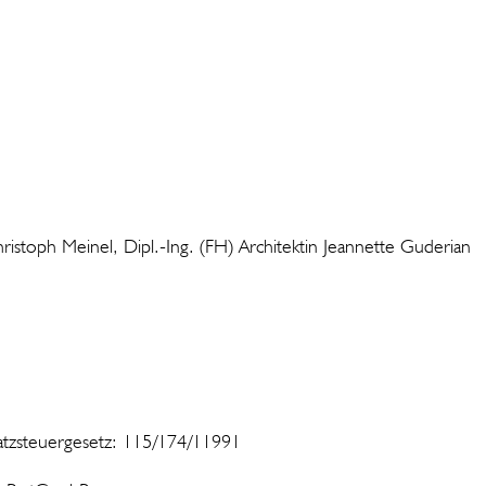
hristoph Meinel, Dipl.-Ing. (FH) Architektin Jeannette Guderian
atzsteuergesetz: 115/174/11991