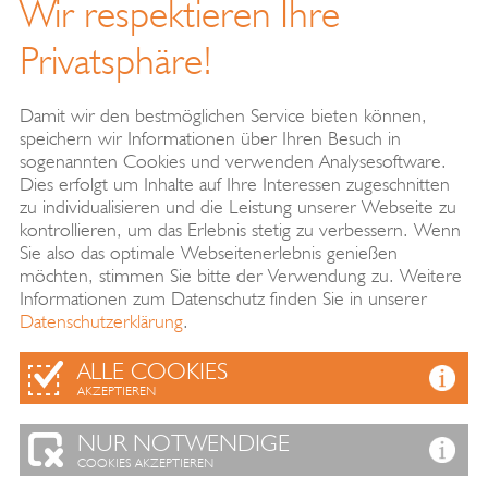
Wir respektieren Ihre
Privatsphäre!
mehr
Damit wir den bestmöglichen Service bieten können,
speichern wir Informationen über Ihren Besuch in
sogenannten Cookies und verwenden Analysesoftware.
Dies erfolgt um Inhalte auf Ihre Interessen zugeschnitten
zu individualisieren und die Leistung unserer Webseite zu
START
ARCHITEKTEN UND INGENIEURE
kontrollieren, um das Erlebnis stetig zu verbessern. Wenn
PROJEKTE
KONTAKT
DATENSCHUTZ
Sie also das optimale Webseitenerlebnis genießen
möchten, stimmen Sie bitte der Verwendung zu. Weitere
IMPRESSUM
Informationen zum Datenschutz finden Sie in unserer
Datenschutzerklärung
.
ALLE COOKIES
kmg Architekten und Ingenieure
AKZEPTIEREN
Kablitz - Meinel - Guderian PartG mbB
Berliner Straße 1
NUR NOTWENDIGE
06886 Lutherstadt Wittenberg
COOKIES AKZEPTIEREN